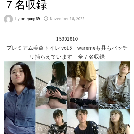
７名収録
by
peeping69
November 16, 2022
15391810
プレミアム美盗トイレ vol.5 waremeも具もバッチ
リ捕らえています 全７名収録