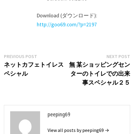
Download (ダウンロード):
http://goo69.com/?p=2197
Post
Previous
N
PREVIOUS POST
NEXT POST
post:
p
ネットカフェトイレス
無 某ショッピングセン
navigation
ペシャル
ターのトイレでの出来
事スペシャル２５
peeping69
View all posts by peeping69 →